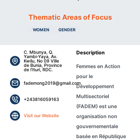
Thematic Areas of Focus
WOMEN
GENDER
C. Mbunya, Q.
Description
Yambi-Yaya, Av.
Kwilu, No 09 Ville
de Bunia, Province
Femmes en Action
de l'Ituri, RDC.
pour le
fademong2019@gmail.com
Développement
Multisectoriel
+243816059163
(FADEM) est une
Visit our Website
organisation non
gouvernementale
basée en République